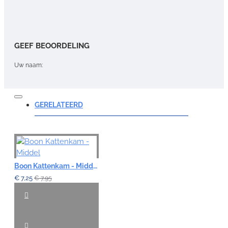
GEEF BEOORDELING
Uw naam:
Opmerking:
GERELATEERD
Note:
HTML-code wordt niet vertaald!
Boon Kattenkam - Middel
Waardering:
€ 7,25
€ 7,95
Slecht
Goed
VERDER