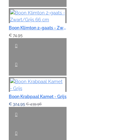
Boon Klimton 2-gaats - Zwart/Grijs 66 cm
€ 74,95
Boon Krabpaal Kamet - Grijs
€ 324,95
€ 439,96