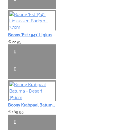
Boony 'Est 1941' Ligkussen Badger - 37cm
€ 22,95
Boony Krabpaal Batuma - Desert 156cm
€ 189,95