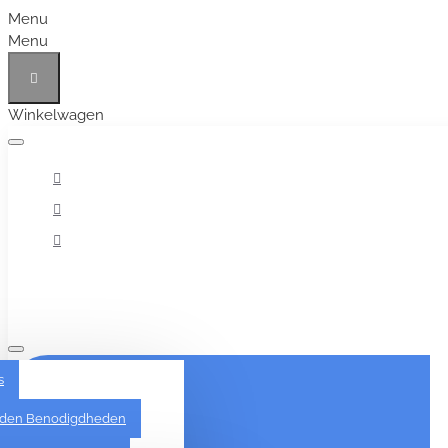
Menu
Menu
Winkelwagen
Alles
s
den Benodigdheden