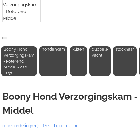
Boony Hond
hondenkam
klitten
dubbele
stockhaar
Verzorgingskam
vacht
- Roterend
Middel - 022
4237
Boony Hond Verzorgingskam -
Middel
0 beoordeling(en)
-
Geef beoordeling