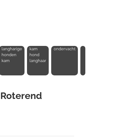
langharige
kam
ondervacht
honden
hond
kam
langhaar
 Roterend