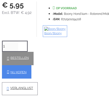
€ 5,95
OP VOORRAAD
Excl. BTW: € 4,92
Model:
Boony Hond kam - Roterend Midd
EAN:
8712901094218
Boon/Boony
BESTELLEN
NU KOPEN
VERLANGLIJST