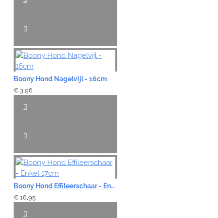
Boony Hond Nagelvijl - 16cm
€ 3,96
Boony Hond Effileerschaar - Enkel 17cm
€ 16,95