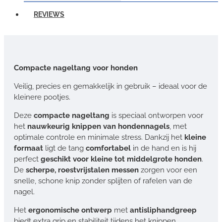
REVIEWS
Compacte nageltang voor honden
Veilig, precies en gemakkelijk in gebruik – ideaal voor de
kleinere pootjes.
Deze
compacte nageltang
is speciaal ontworpen voor
het
nauwkeurig knippen van hondennagels
, met
optimale controle en minimale stress. Dankzij het
kleine
formaat
ligt de tang
comfortabel
in de hand en is hij
perfect
geschikt voor kleine tot middelgrote honden
.
De
scherpe, roestvrijstalen messen
zorgen voor een
snelle, schone knip zonder splijten of rafelen van de
nagel.
Het
ergonomische ontwerp
met
antisliphandgreep
biedt extra grip en stabiliteit tijdens het knippen.