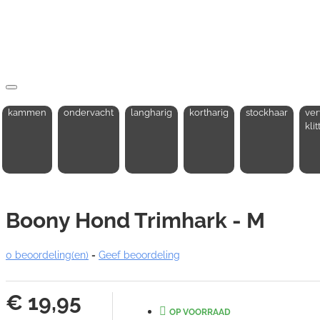
kammen
ondervacht
langharig
kortharig
stockhaar
ver
kli
Boony Hond Trimhark - M
0 beoordeling(en)
-
Geef beoordeling
€ 19,95
OP VOORRAAD