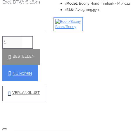
Excl. BTW: € 16,49
Model:
Boony Hond Trimhark - M / 022
EAN:
8712901094911
Boon/Boony
BESTELLEN
NU KOPEN
VERLANGLIJST