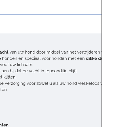
vacht
van uw hond door middel van het verwijderen van losse en 
e
honden en speciaal voor honden met een
dikke dubbele vach
voor uw lichaam.
 bij dat de vacht in topconditie blijft.
 klitten.
t de verzorging voor zowel u als uw hond vlekkeloos verloopt.
ten.
chten