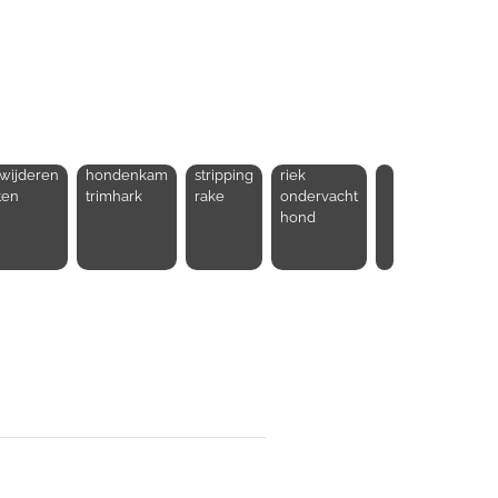
wijderen
hondenkam
stripping
riek
tten
trimhark
rake
ondervacht
hond