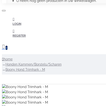
U heeft nog geen producten in uw winkelwagen.
LOGIN
REGISTER
0
home
Honden Kammen/Borstels/Scharen
Boony Hond Trimhark - M