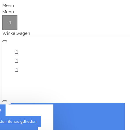
Menu
Menu
Winkelwagen
Alles
s
den Benodigdheden