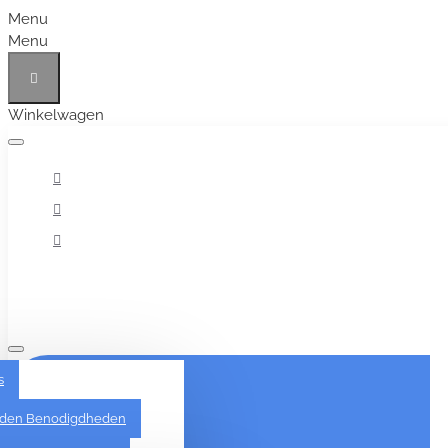
Menu
Menu
Winkelwagen
Alles
s
den Benodigdheden