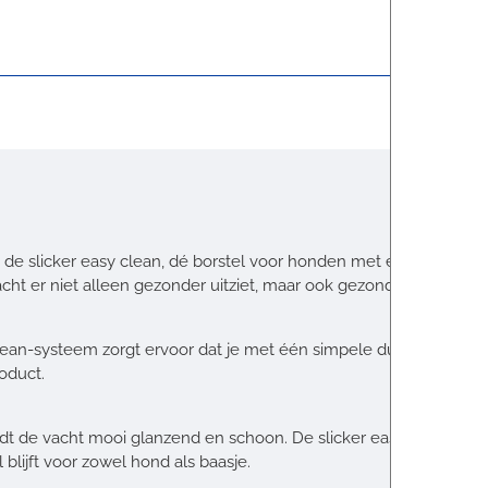
 de slicker easy clean, dé borstel voor honden met een
ruw-, ko
cht er niet alleen gezonder uitziet, maar ook gezonder aanvoelt.
an-systeem zorgt ervoor dat je met één simpele duimbeweging al
roduct.
t de vacht mooi glanzend en schoon. De slicker easy clean is sp
blijft voor zowel hond als baasje.