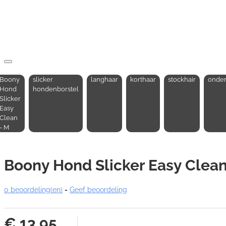
Boony
slicker
langhaar
korthaar
stockhair
onder
Hond
hondenborstel
Slicker
Easy
Clean
- M
Boony Hond Slicker Easy Clean
0 beoordeling(en)
-
Geef beoordeling
€ 13,95