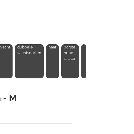
vacht
dubbele
haar
borstel
vachtsoorten
hond
slicker
 - M