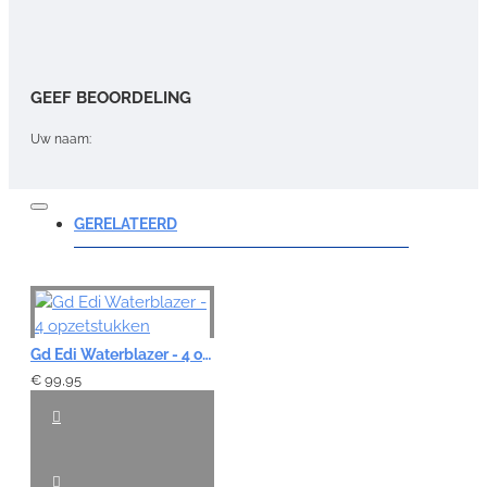
GEEF BEOORDELING
Uw naam:
Opmerking:
GERELATEERD
Note:
HTML-code wordt niet vertaald!
Gd Edi Waterblazer - 4 opzetstukken
Waardering:
€ 99,95
Slecht
Goed
VERDER