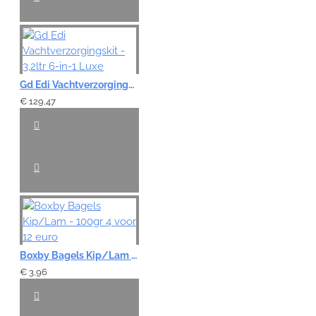
Gd Edi Vachtverzorgingskit - 3,2ltr 6-in-1 Luxe
€ 129,47
Boxby Bagels Kip/Lam - 100gr 4 voor 12 euro
€ 3,96