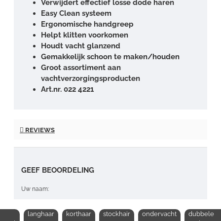
Verwijdert effectief losse dode haren
Easy Clean systeem
Ergonomische handgreep
Helpt klitten voorkomen
Houdt vacht glanzend
Gemakkelijk schoon te maken/houden
Groot assortiment aan
vachtverzorgingsproducten
Art.nr. 022 4221
REVIEWS
GEEF BEOORDELING
Uw naam:
langhaar
korthaar
stockhair
ondervacht
dubbele
Opmerking: