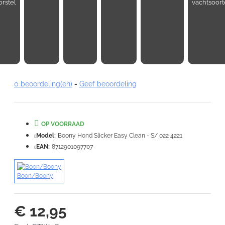
rstel
vachtsoor
Note:
HTML-code wordt niet vertaald!
Waardering:
0 beoordeling(en)
-
Geef beoordeling
Slecht
Goed
VERDER
OP VOORRAAD
Model:
Boony Hond Slicker Easy Clean - S/ 022 4221
EAN:
8712901097707
Boon/Boony
€ 12,95