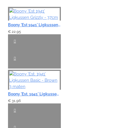
Note:
HTML-code wordt niet vertaald!
Waardering:
Boony 'Est 1941' Ligkussen Grizzly - 37cm
Slecht
Goed
€ 22,95
VERDER
Boony 'Est. 1941' Ligkussen Basic - Brown 3 maten
€ 31,96