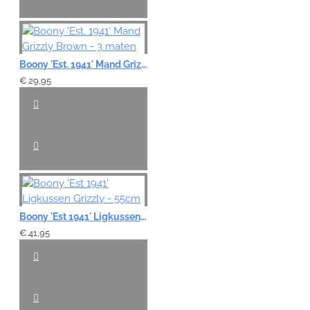
Boony 'Est. 1941' Mand Grizzly Brown - 3 maten
€ 29,95
Boony 'Est 1941' Ligkussen Grizzly - 55cm
€ 41,95