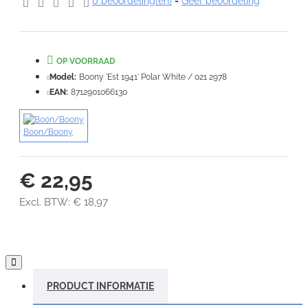
Note:
HTML-code wordt niet vertaald!
0 beoordeling(en)
-
Geef beoordeling
Waardering:
Slecht
Goed
OP VOORRAAD
VERDER
Model:
Boony 'Est 1941' Polar White / 021 2978
EAN:
8712901066130
Boon/Boony
€ 22,95
Excl. BTW: € 18,97
PRODUCT INFORMATIE