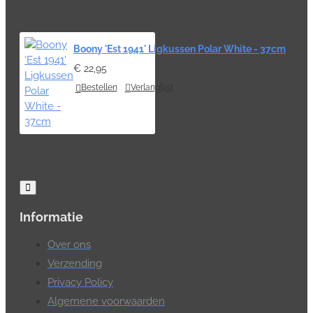
Boony 'Est 1941' Ligkussen Polar White - 37cm
€ 22,95
Bestellen
Verlanglijst
Informatie
Over ons
Verzending
Privacy Policy
Algemene voorwaarden