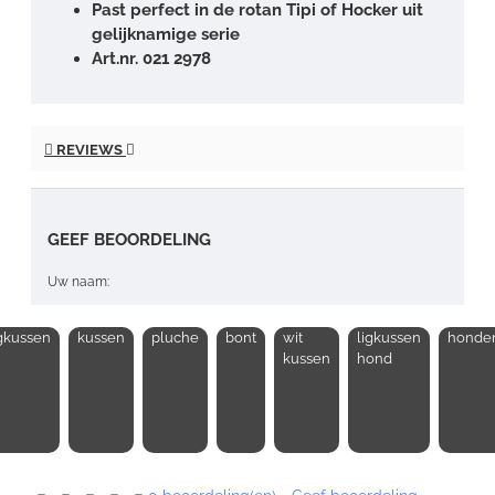
Past perfect in de rotan Tipi of Hocker uit
gelijknamige serie
Art.nr. 021 2978
REVIEWS
GEEF BEOORDELING
Uw naam:
igkussen
kussen
pluche
bont
wit
ligkussen
honde
Opmerking:
kussen
hond