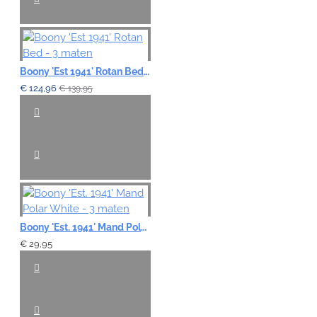
Boony 'Est 1941' Rotan Bed - 3 maten
€ 124,96
€ 139,95
Boony 'Est. 1941' Mand Polar White - 3 maten
€ 29,95