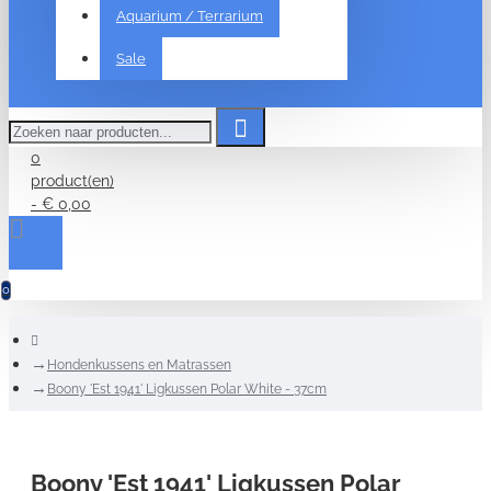
Aquarium / Terrarium
Sale
Zoeken
naar
producten...
0
product(en)
- € 0,00
0
home
Hondenkussens en Matrassen
Boony 'Est 1941' Ligkussen Polar White - 37cm
Boony 'Est 1941' Ligkussen Polar