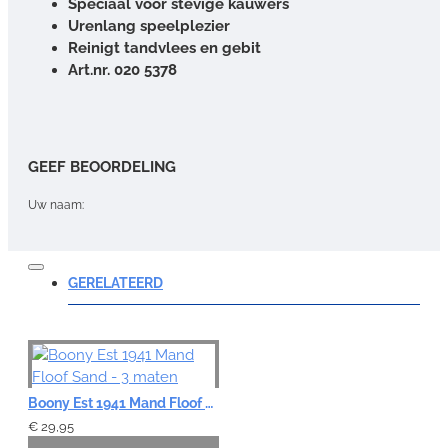
Speciaal voor stevige kauwers
Urenlang speelplezier
Reinigt tandvlees en gebit
Art.nr. 020 5378
GEEF BEOORDELING
Uw naam:
Opmerking:
GERELATEERD
Note:
HTML-code wordt niet vertaald!
Boony Est 1941 Mand Floof Sand - 3 maten
Waardering:
€ 29,95
Slecht
Goed