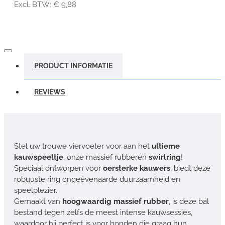
Excl. BTW: € 9,88
PRODUCT INFORMATIE
REVIEWS
Stel uw trouwe viervoeter voor aan het
ultieme
kauwspeeltje
, onze massief rubberen
swirlring
!
Speciaal ontworpen voor
oersterke kauwers
, biedt deze
robuuste ring ongeëvenaarde duurzaamheid en
speelplezier.
Gemaakt van
hoogwaardig massief rubber
, is deze bal
bestand tegen zelfs de meest intense kauwsessies,
waardoor hij perfect is voor honden die graag hun