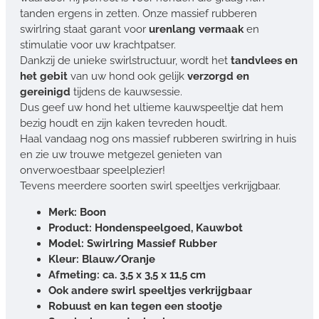
tanden ergens in zetten. Onze massief rubberen
swirlring staat garant voor
urenlang vermaak
en
stimulatie voor uw krachtpatser.
Dankzij de unieke swirlstructuur, wordt het
tandvlees en
het gebit
van uw hond ook gelijk
verzorgd en
gereinigd
tijdens de kauwsessie.
Dus geef uw hond het ultieme kauwspeeltje dat hem
bezig houdt en zijn kaken tevreden houdt.
Haal vandaag nog ons massief rubberen swirlring in huis
en zie uw trouwe metgezel genieten van
onverwoestbaar speelplezier!
Tevens meerdere soorten swirl speeltjes verkrijgbaar.
Merk: Boon
Product: Hondenspeelgoed, Kauwbot
Model: Swirlring Massief Rubber
Kleur: Blauw/Oranje
Afmeting: ca. 3,5 x 3,5 x 11,5 cm
Ook andere swirl speeltjes verkrijgbaar
Robuust en kan tegen een stootje