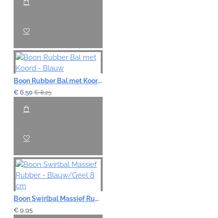
Boon Rubber Bal met Koord - Blauw
€ 6,50
€ 8,25
Boon Swirlbal Massief Rubber - Blauw/Geel 8 cm
€ 9,95