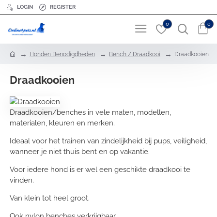
LOGIN
REGISTER
0
0
h
Honden Benodigdheden
Bench / Draadkooi
Draadkooien
o
m
Draadkooien
e
Draadkooien/benches in vele maten, modellen,
materialen, kleuren en merken.
Ideaal voor het trainen van zindelijkheid bij pups, veiligheid,
wanneer je niet thuis bent en op vakantie.
Voor iedere hond is er wel een geschikte draadkooi te
vinden.
Van klein tot heel groot.
Ook nylon benches verkrijgbaar