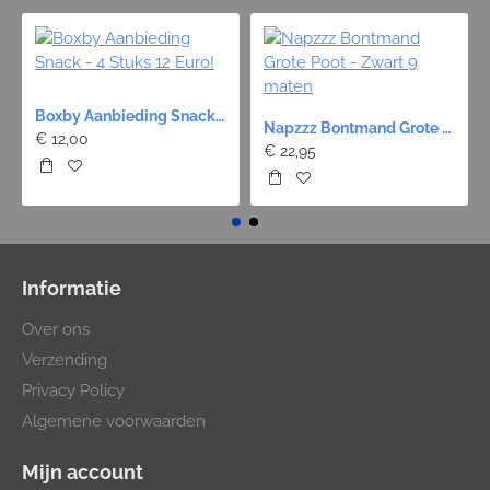
Boxby Aanbieding Snack - 4 Stuks 12 Euro!
Napzzz Bontmand Grote Poot - Zwart 9 maten
€ 12,00
€ 22,95
Informatie
Over ons
Verzending
Privacy Policy
Algemene voorwaarden
Mijn account