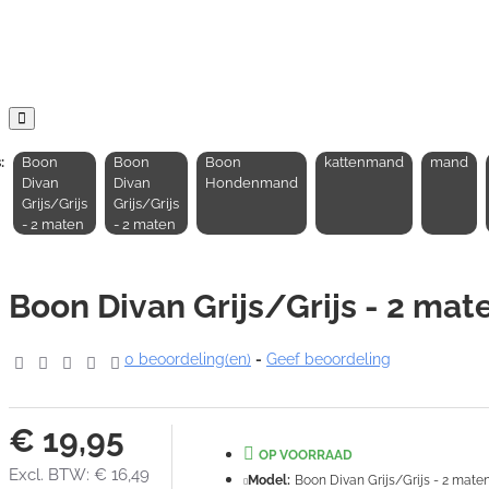
:
Boon
Boon
Boon
kattenmand
mand
Divan
Divan
Hondenmand
Grijs/Grijs
Grijs/Grijs
- 2 maten
- 2 maten
Boon Divan Grijs/Grijs - 2 mat
0 beoordeling(en)
-
Geef beoordeling
€ 19,95
OP VOORRAAD
Excl. BTW: € 16,49
Model:
Boon Divan Grijs/Grijs - 2 mate