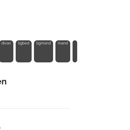
divan
ligbed
ligmand
mand
en
n