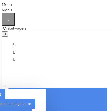
Menu
Menu
Winkelwagen
Alles
s
den Benodigdheden