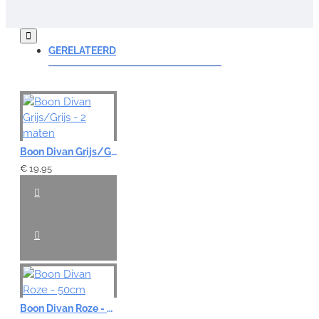
Opmerking:
GERELATEERD
Note:
HTML-code wordt niet vertaald!
Boon Divan Grijs/Grijs - 2 maten
Waardering:
Slecht
Goed
€ 19,95
VERDER
Boon Divan Roze - 50cm