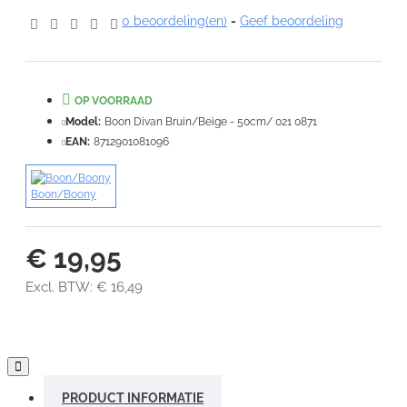
0 beoordeling(en)
-
Geef beoordeling
Note:
HTML-code wordt niet vertaald!
Waardering:
Slecht
Goed
OP VOORRAAD
Model:
Boon Divan Bruin/Beige - 50cm/ 021 0871
EAN:
8712901081096
VERDER
Boon/Boony
€ 19,95
Excl. BTW: € 16,49
PRODUCT INFORMATIE