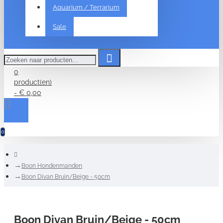
Aquarium / Terrarium
Sale
Zoeken
naar
producten...
0
product(en)
- € 0,00
0
home
Boon Hondenmanden
Boon Divan Bruin/Beige - 50cm
Boon Divan Bruin/Beige - 50cm