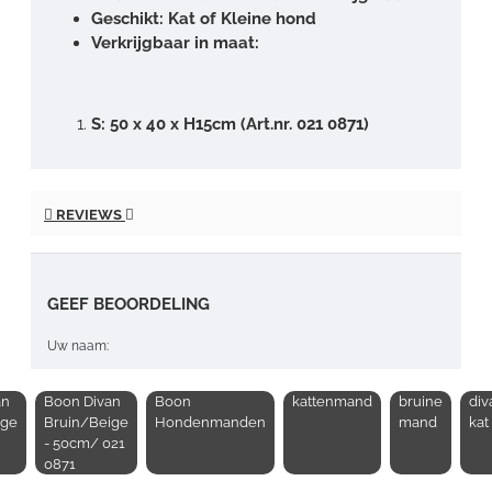
Geschikt: Kat of Kleine hond
Verkrijgbaar in maat:
S: 50 x 40 x H15cm (Art.nr. 021 0871)
REVIEWS
GEEF BEOORDELING
Uw naam:
an
Boon Divan
Boon
kattenmand
bruine
div
Opmerking:
ige
Bruin/Beige
Hondenmanden
mand
kat
- 50cm/ 021
0871