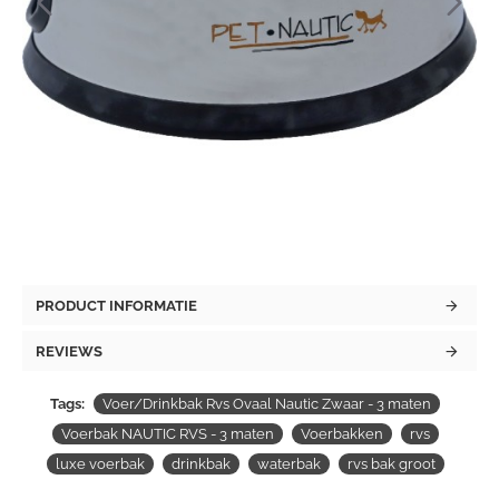
PRODUCT INFORMATIE
REVIEWS
Tags:
Voer/Drinkbak Rvs Ovaal Nautic Zwaar - 3 maten
Voerbak NAUTIC RVS - 3 maten
Voerbakken
rvs
luxe voerbak
drinkbak
waterbak
rvs bak groot