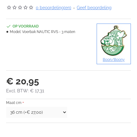
0 beoordeling(en)
-
Geef beoordeling
OP VOORRAAD
Model:
Voerbak NAUTIC RVS - 3 maten
Boon/Boony
€ 20,95
Excl. BTW: € 17,31
Maat cm