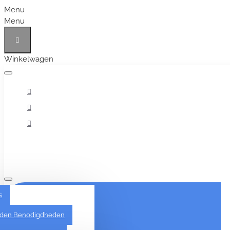
Menu
Menu
Winkelwagen
Alles
s
den Benodigdheden