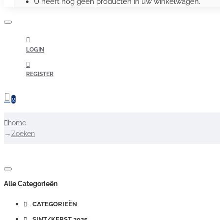
U heeft nog geen producten in uw winkelwagen.
LOGIN
REGISTER
0
home
Zoeken
Alle Categorieën
CATEGORIEËN
SINT/KERST 2025