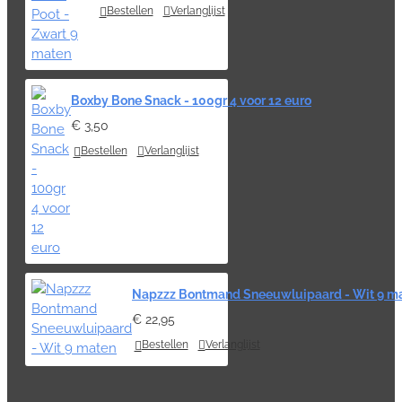
Bestellen
Verlanglijst
Boxby Bone Snack - 100gr 4 voor 12 euro
€ 3,50
Bestellen
Verlanglijst
Napzzz Bontmand Sneeuwluipaard - Wit 9 m
€ 22,95
Bestellen
Verlanglijst