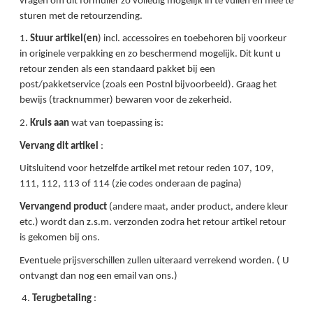
vragen om dit formulier zo volledig mogelijk in te vullen en mee te
sturen met de retourzending.
1
. Stuur artikel(en
) incl. accessoires en toebehoren bij voorkeur
in originele verpakking en zo beschermend mogelijk. Dit kunt u
retour zenden als een standaard pakket bij een
post/pakketservice (zoals een Postnl bijvoorbeeld). Graag het
bewijs (tracknummer) bewaren voor de zekerheid.
2.
Kruis aan
wat van toepassing is:
Vervang dit artikel
:
Uitsluitend voor hetzelfde artikel met retour reden 107, 109,
111, 112, 113 of 114 (zie codes onderaan de pagina)
Vervangend product
(andere maat, ander product, andere kleur
etc.) wordt dan z.s.m. verzonden zodra het retour artikel retour
is gekomen bij ons.
Eventuele prijsverschillen zullen uiteraard verrekend worden. ( U
ontvangt dan nog een email van ons.)
4.
Terugbetaling
: