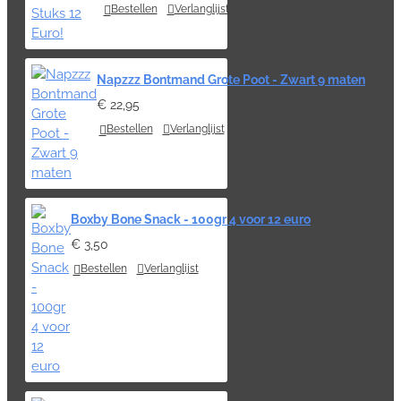
Bestellen
Verlanglijst
Napzzz Bontmand Grote Poot - Zwart 9 maten
€ 22,95
Bestellen
Verlanglijst
Boxby Bone Snack - 100gr 4 voor 12 euro
€ 3,50
Bestellen
Verlanglijst