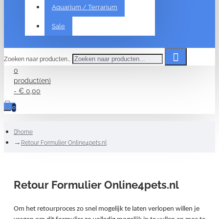
Aquarium / Terrarium
Sale
Zoeken naar producten...
0
product(en)
- € 0,00
0
home
Retour Formulier Online4pets.nl
Retour Formulier Online4pets.nl
Om het retourproces zo snel mogelijk te laten verlopen willen je