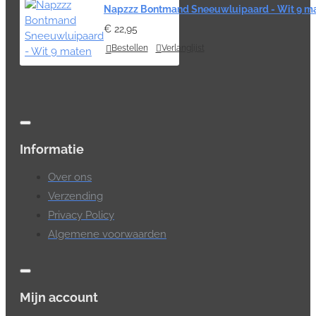
Napzzz Bontmand Sneeuwluipaard - Wit 9 m
€ 22,95
Bestellen
Verlanglijst
Informatie
Over ons
Verzending
Privacy Policy
Algemene voorwaarden
Mijn account