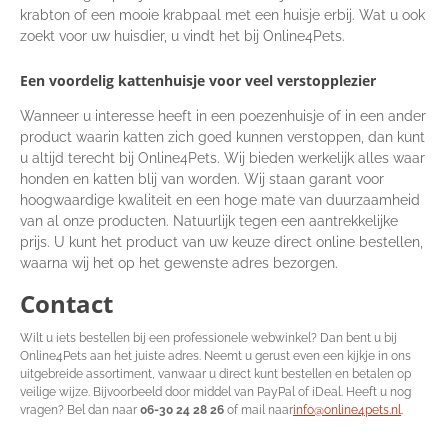
krabton of een mooie krabpaal met een huisje erbij. Wat u ook
zoekt voor uw huisdier, u vindt het bij Online4Pets.
Een voordelig kattenhuisje voor veel verstopplezier
Wanneer u interesse heeft in een poezenhuisje of in een ander
product waarin katten zich goed kunnen verstoppen, dan kunt
u altijd terecht bij Online4Pets. Wij bieden werkelijk alles waar
honden en katten blij van worden. Wij staan garant voor
hoogwaardige kwaliteit en een hoge mate van duurzaamheid
van al onze producten. Natuurlijk tegen een aantrekkelijke
prijs. U kunt het product van uw keuze direct online bestellen,
waarna wij het op het gewenste adres bezorgen.
Contact
Wilt u iets bestellen bij een professionele webwinkel? Dan bent u bij
Online4Pets aan het juiste adres. Neemt u gerust even een kijkje in ons
uitgebreide assortiment, vanwaar u direct kunt bestellen en betalen op
veilige wijze. Bijvoorbeeld door middel van PayPal of iDeal. Heeft u nog
vragen? Bel dan naar
06-30 24 28 26
of mail naar
info@online4pets.nl
.