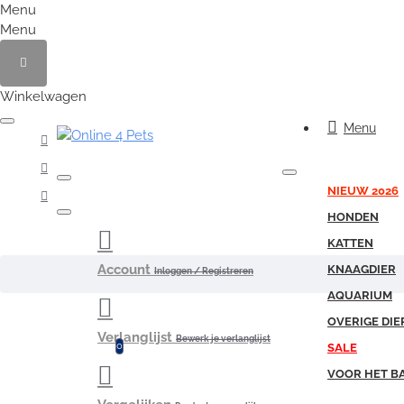
Menu
Menu
Winkelwagen
Menu
NIEUW 2026
HONDEN
KATTEN
Account
KNAAGDIER
Inloggen / Registreren
AQUARIUM
OVERIGE DIE
Verlanglijst
Bewerk je verlanglijst
0
SALE
VOOR HET B