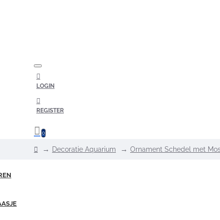
LOGIN
REGISTER
0
home
Decoratie Aquarium
Ornament Schedel met Mo
REN
AASJE