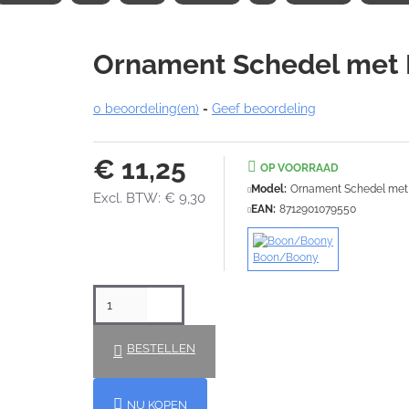
Ornament Schedel met
0 beoordeling(en)
-
Geef beoordeling
€ 11,25
OP VOORRAAD
Model:
Ornament Schedel met
Excl. BTW: € 9,30
EAN:
8712901079550
Boon/Boony
BESTELLEN
NU KOPEN