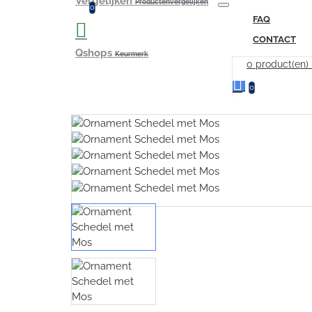
Vergelijken
Productenvergelijken
0
FAQ
CONTACT
Qshops
Keurmerk
0 product(en)
0