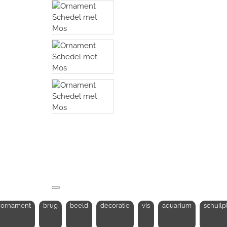
ornament
brug
beeld
decoratie
vis
aquarium
schuilp