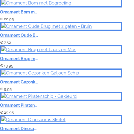
Ornament Bom met Begroeiing
€ 20,95
Ornament Oude Brug met 2 gaten - Bruin
€ 7,50
Ornament Brug met Laars en Mos
€ 13,95
Ornament Gezonken Galjoen Schip
€ 9,95
Ornament Piratenschip - Gekleurd
€ 29,95
Ornament Dinosaurus Skelet