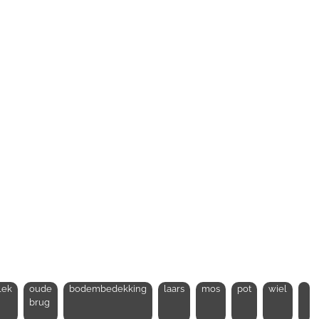
lek
oude
bodembedekking
laars
mos
pot
wiel
brug