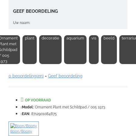
GEEF BEOORDELING
Uw naam:
Ornament
plant
decoratie
aquarium
vis
beeld
terrari
Opmerking:
Plant met
Schildpad
/ 005
1973
0 beoordeling(en)
-
Geef beoordeling
Note:
HTML-code wordt niet vertaald!
Waardering:
Slecht
Goed
OP VOORRAAD
Model:
Ornament Plant met Schildpad / 005 1973
VERDER
EAN:
8712901084875
Boon/Boony