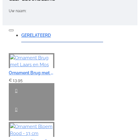
Uw naam:
Opmerking:
GERELATEERD
Note:
HTML-code wordt niet vertaald!
Ornament Brug met Laars en Mos
Waardering:
€ 13,95
Slecht
Goed
VERDER