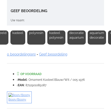
GEEF BEOORDELING
Uw naam:
eeld
kasteel
polyresin
kasteel
decoratie
aquarium
Opmerking:
polyresin
aquarium
decoratie
0 beoordeling(en)
-
Geef beoordeling
Note:
HTML-code wordt niet vertaald!
OP VOORRAAD
Waardering:
Slecht
Goed
Model:
Ornament Kasteel Blauw/Wit / 005 1976
EAN:
8712901085087
VERDER
Boon/Boony