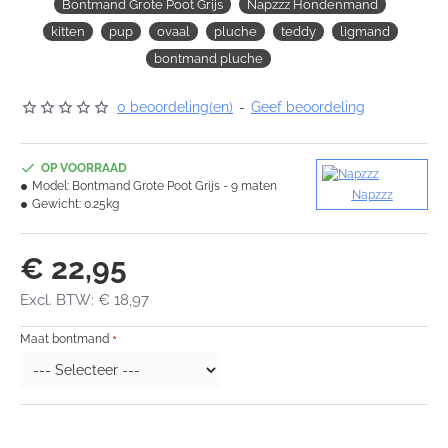
Bontmand Grote Poot Grijs
Napzzz Hondenmand
kitten
pup
ovaal
pluche
teddy
ligmand
bontmand pluche
0 beoordeling(en)
-
Geef beoordeling
OP VOORRAAD
Model:
Bontmand Grote Poot Grijs - 9 maten
Napzzz
Gewicht:
0.25kg
€ 22,95
Excl. BTW: € 18,97
Maat bontmand