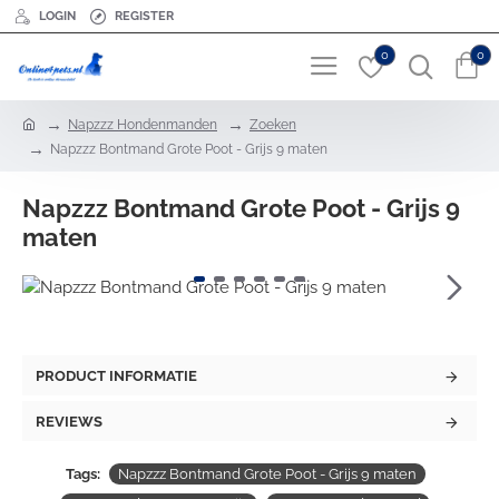
LOGIN
REGISTER
0
0
h
Napzzz Hondenmanden
Zoeken
o
Napzzz Bontmand Grote Poot - Grijs 9 maten
m
e
Napzzz Bontmand Grote Poot - Grijs 9
maten
PRODUCT INFORMATIE
REVIEWS
Tags:
Napzzz Bontmand Grote Poot - Grijs 9 maten