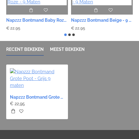
Napzzz Bontmand Baby Roze - 9 Maten
Napzzz Bontmand Beige - 9 Maten
€ 22,95
€ 22,95
€
RECENT BEKEKEN
MEEST BEKEKEN
Napzzz Bontmand Grote Poot - Grijs 9 maten
€ 22,95