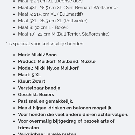
Maat 4: 24 cm XL (Deense dog)
Maat 4XL: 28,5 cm XL ( Sint Bernard, Wolfshond)
Maat 5:
21,5 cm
XL ( Bullmastiff)
Maat 5XL: 26,5 cm XL (Rottweiler)
Maat 8: 30 cm L ( Boxer)
Maat 10*: 22 cm
M (Bull Terrier, Staffordshire)
* is speciaal voor kortsnuitige honden
Merk: Mikki/Boon
Product: Muilkorf, Muilband, Muzzle
Model: Mikki Nylon Muilkorf
Maat: 5 XL
Kleur: Zwart
Verstelbaar bandje
Geschikt: Boxers
Past snel en gemakkelijk.
Maakt hijgen, drinken en belonen mogelijk.
Voor honden die veel andere dieren achtervolgen.
Voor overmatig bijtgedrag of bezoek arts of
trimsalon
Verkrijgbaar in vele maten