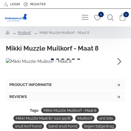
LOGIN
REGISTER
0
0
h
Muilkorf
Mikki Muzzle Muilkorf - Maat 8
o
m
Mikki Muzzle Muilkorf - Maat 8
e
PRODUCT INFORMATIE
REVIEWS
Tags:
Mikki Muzzle Muilkorf - Maat 8
Mikki Muzzle Maat 8/ 020 9578
Muilkorf
anti bite
snuit korf hond
band snuit hond
tegen bijtgedrag