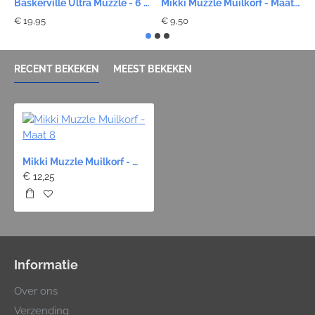
Baskerville Ultra Muzzle - 6 maten
Mikki Muzzle Muilkorf - Maat 0
M
€ 19,95
€ 9,50
€
RECENT BEKEKEN
MEEST BEKEKEN
Mikki Muzzle Muilkorf - Maat 8
€ 12,25
Informatie
Over ons
Verzending