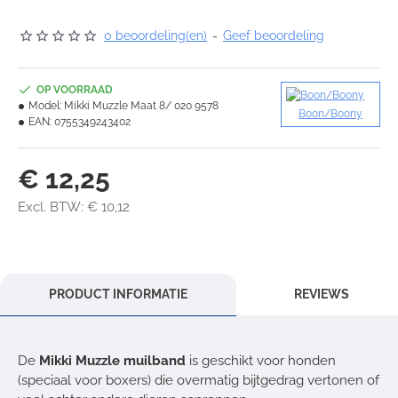
0 beoordeling(en)
-
Geef beoordeling
OP VOORRAAD
Model:
Mikki Muzzle Maat 8/ 020 9578
Boon/Boony
EAN:
0755349243402
€ 12,25
Excl. BTW: € 10,12
PRODUCT INFORMATIE
REVIEWS
De
Mikki Muzzle muilband
is geschikt voor honden
(speciaal voor boxers) die overmatig bijtgedrag vertonen of