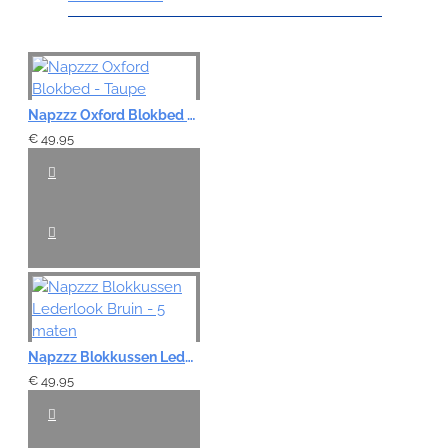
Note:
HTML-code wordt niet vertaald!
Napzzz Oxford Blokbed - Taupe
Waardering:
€ 49,95
Slecht
Goed
VERDER
Napzzz Blokkussen Lederlook Bruin - 5 maten
€ 49,95