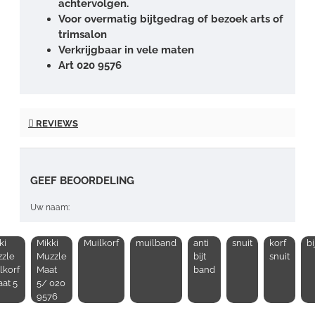
achtervolgen.
Voor overmatig bijtgedrag of bezoek arts of
trimsalon
Verkrijgbaar in vele maten
Art 020 9576
REVIEWS
GEEF BEOORDELING
Uw naam:
ki
Mikki
Muilkorf
muilband
anti
snuit
korf
bi
Opmerking:
zle
Muzzle
bijt
snuit
lkorf
Maat
band
aat 5
5/ 020
9576