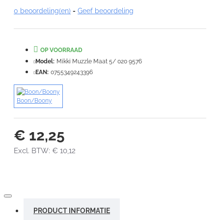
0 beoordeling(en)
-
Geef beoordeling
Note:
HTML-code wordt niet vertaald!
Waardering:
Slecht
Goed
OP VOORRAAD
Model:
Mikki Muzzle Maat 5/ 020 9576
VERDER
EAN:
0755349243396
Boon/Boony
€ 12,25
Excl. BTW: € 10,12
PRODUCT INFORMATIE