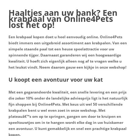
Haaltjes aan uw bank? Een
krabpaal van Online4Pets
lost het op!
Een krabpaal kopen doet u heel eenvoudig online. Online4Pets
biedt immers een uitgebreid assortiment aan krabpalen. Van een
simpele staande paal tot een heuse speelattractie voor uw
spinnende tijger. Daarnaast garanderen wij een hoogwaardige
kwaliteit. U hoeft zich eigenlijk alleen nog af te vragen welke u
het leukst vindt. Neem daarom gauw een kijkje in onze webshop!
U koopt een avontuur voor uw kat
Met een gegarandeerde kwaliteit, een snelle levering en een prijs
die zeker 10% onder de landelijke adviesprijs ligt is het natuurlijk
fijn shoppen bij Online4Pets. Met keus uit wel 50 verschillende
krabpalen bent u wel even zoet in onze webshop. Met
plateauâ€™s om op te springen, gangen om door te kruipen en
speeltouwtjes om in te hangen wordt elke dag in uw huiskamer
een avontuur. U kunt gemakkelijk en snel een prachtige krabpaal
kopen.