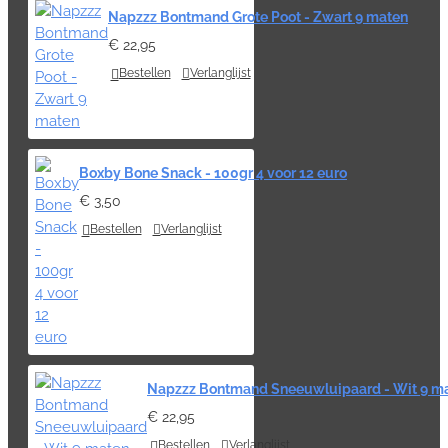
Napzzz Bontmand Grote Poot - Zwart 9 maten
€ 22,95
Bestellen
Verlanglijst
Boxby Bone Snack - 100gr 4 voor 12 euro
€ 3,50
Bestellen
Verlanglijst
Napzzz Bontmand Sneeuwluipaard - Wit 9 m
€ 22,95
Bestellen
Verlanglijst