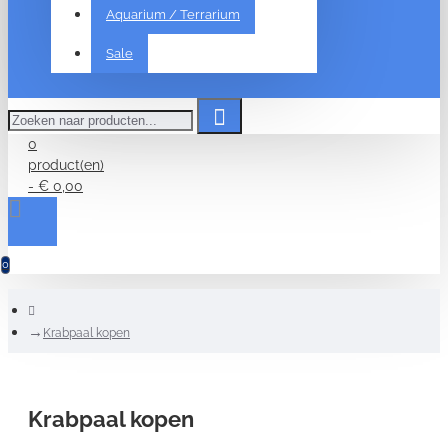
Aquarium / Terrarium
Sale
Zoeken
naar
producten...
0
product(en)
- € 0,00
0
home
Krabpaal kopen
Krabpaal kopen