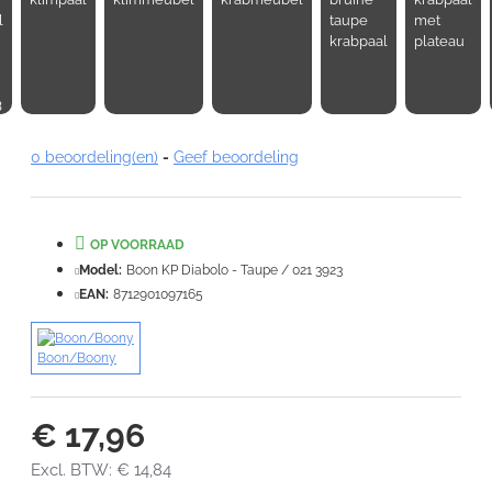
Opmerking:
l
taupe
met
krabpaal
plateau
3
Note:
HTML-code wordt niet vertaald!
0 beoordeling(en)
-
Geef beoordeling
Waardering:
Slecht
Goed
OP VOORRAAD
VERDER
Model:
Boon KP Diabolo - Taupe / 021 3923
EAN:
8712901097165
Boon/Boony
€ 17,96
Excl. BTW: € 14,84