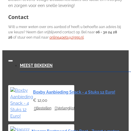
en zorgen voor een snelle levering!
Contact
Wilt u meer weten over ons aanbod of heeft u behoefte aan advies bij
uw keuze? Neem dan vrijblijvend contact op. Bel naar
06 - 30 24 28
26
of stuur een mail naar
online4pets@ziggo.nl
.
MEEST BEKEKEN
Boxby Aanbieding Snack - 4 Stuks 12 Euro!
€ 12,00
Bestellen
Verlanglijst