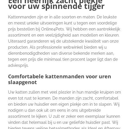
Een heerlijk zacht plekje
voor uw spinnende tijger
Kattenmanden zijn er in alle soorten en maten. De leukste
en meest unieke uitvoeringen kunt u tegen een voordelige
prijs bestellen bij Online4Pets. Wij hebben een aantrekkelijk
assortiment en een veelzijdigheid aan modellen en kleuren.
Uiteraard garanderen wij de uitstekende kwaliteit van onze
producten. Als professionele webwinkel bieden wij u
dierenbenodigdheden van diverse bekende merken aan,
tegen een prijs die minimaal tien procent lager ligt dan de
adviesprijs.
Comfortabele kattenmanden voor uren
slaapgenot
Uw katten zullen met veel plezier in hun mandje kruipen om
even tot rust te komen. De manden zijn zacht, comfortabel
en bieden uw huisdier een eigen plekje om in te slapen. Wij
nodigen u dan ook uit om eens in ons uitgebreide
assortiment te kijken. U zult er zeker een exemplaar kunnen
vinden dat helemaal bij u en uw geliefde huisdier past. Wij
bieden tevens veilige betaalmethodes als Ideal en Afterpay