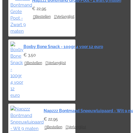
Napzzz Bontmand Grote Poot - Zwart 9 maten
€ 22,95
Bestellen
Verlanglijst
Boxby Bone Snack - 100gr 4 voor 12 euro
€ 3,50
Bestellen
Verlanglijst
Napzzz Bontmand Sneeuwluipaard - Wit 9 m
€ 22,95
Bestellen
Verlanglijst