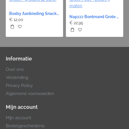
Boxby Aanbieding Snack - 4 Stuks 12 Euro!
Napzzz Bontmand Grote Poot - Zwart 9 maten
€ 12,00
€ 22,95
Informatie
Over ons
Verzending
Privacy Policy
Algemene voorwaarden
Mijn account
Mijn account
Bestelgeschiedenis