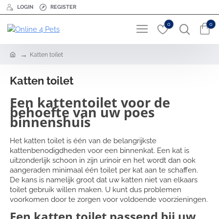
LOGIN
REGISTER
0
0
h
Katten toilet
o
m
Katten toilet
e
Een kattentoilet voor de
behoefte van uw poes
binnenshuis
Het katten toilet is één van de belangrijkste
kattenbenodigdheden voor een binnenkat. Een kat is
uitzonderlijk schoon in zijn urinoir en het wordt dan ook
aangeraden minimaal één toilet per kat aan te schaffen.
De kans is namelijk groot dat uw katten niet van elkaars
toilet gebruik willen maken. U kunt dus problemen
voorkomen door te zorgen voor voldoende voorzieningen.
Een katten toilet passend bij uw