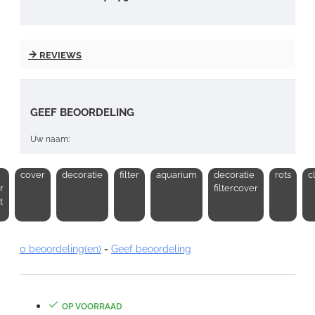
REVIEWS
GEEF BEOORDELING
Uw naam:
cover
decoratie
filter
aquarium
decoratie
rots
cl
Opmerking:
r
filtercover
t
0 beoordeling(en)
-
Geef beoordeling
Note:
HTML-code wordt niet vertaald!
Waardering:
OP VOORRAAD
Slecht
Goed