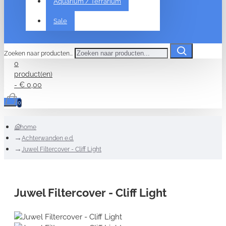
Aquarium / Terrarium
Sale
Zoeken naar producten...
0
product(en)
- € 0,00
0
home
Achterwanden e.d.
Juwel Filtercover - Cliff Light
Juwel Filtercover - Cliff Light