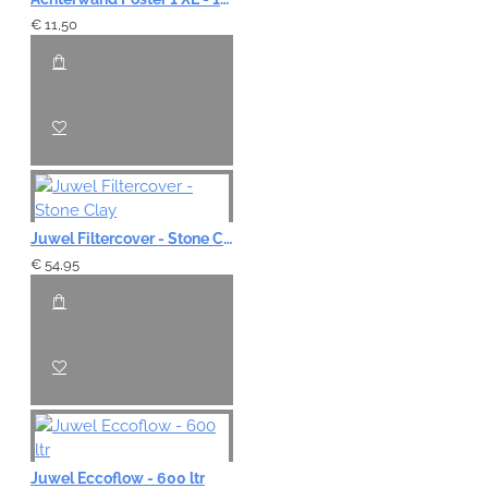
€ 11,50
Juwel Filtercover - Stone Clay
€ 54,95
Juwel Eccoflow - 600 ltr