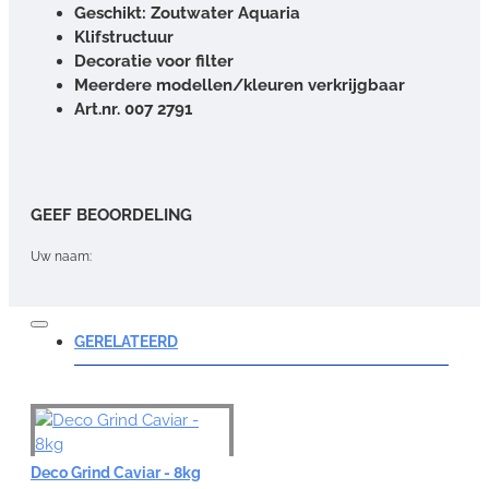
Geschikt: Zoutwater Aquaria
Klifstructuur
Decoratie voor filter
Meerdere modellen/kleuren verkrijgbaar
Art.nr. 007 2791
GEEF BEOORDELING
Uw naam:
Opmerking:
GERELATEERD
Note:
HTML-code wordt niet vertaald!
Deco Grind Caviar - 8kg