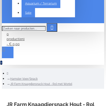
Aquarium / Terrarium
Sale
Zoeken
naar
producten...
0
product(en)
- € 0,00
0
home
Hamster Voer/Snack
JR Farm Knaagdiersnack Hout - Rol met Wortel
JR Farm Knaagdiersnack Hout - Rol