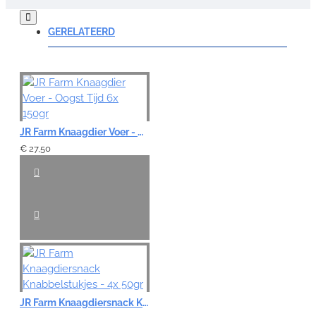
Opmerking:
GERELATEERD
Note:
HTML-code wordt niet vertaald!
JR Farm Knaagdier Voer - Oogst Tijd 6x 150gr
Waardering:
Slecht
Goed
€ 27,50
VERDER
JR Farm Knaagdiersnack Knabbelstukjes - 4x 50gr