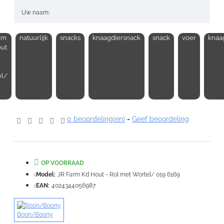
Uw naam:
rm
natuurlijk
snacks
knaagdiersnack
snack
voer
knaa
Opmerking:
ut
el/
Note:
HTML-code wordt niet vertaald!
0 beoordeling(en)
-
Geef beoordeling
Waardering:
Slecht
Goed
VERDER
OP VOORRAAD
Model:
JR Farm Kd Hout - Rol met Wortel/ 019 6169
EAN:
4024344056987
Boon/Boony