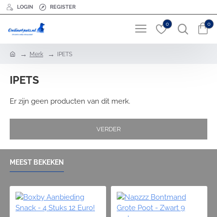
LOGIN
REGISTER
0
0
h
Merk
IPETS
o
m
IPETS
e
Er zijn geen producten van dit merk.
VERDER
MEEST BEKEKEN