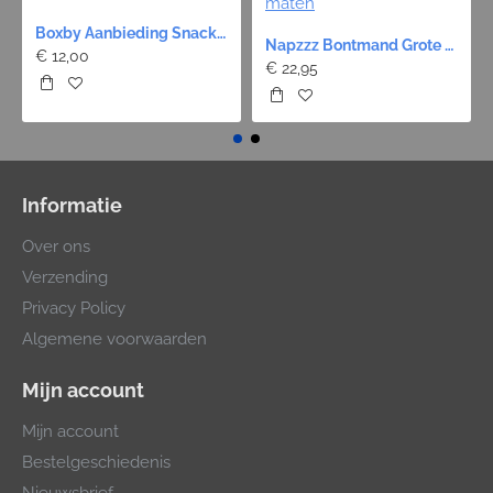
Boxby Aanbieding Snack - 4 Stuks 12 Euro!
Napzzz Bontmand Grote Poot - Zwart 9 maten
€ 12,00
€ 22,95
Informatie
Over ons
Verzending
Privacy Policy
Algemene voorwaarden
Mijn account
Mijn account
Bestelgeschiedenis