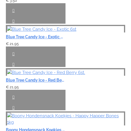
€ 3,50
Blue Tree Candy Ice - Exotic 6st
€ 21,95
Blue Tree Candy Ice - Red Berry 6st.
€ 21,95
Boony Hondensnack Koekjes - Happy Happer Bones 1kg