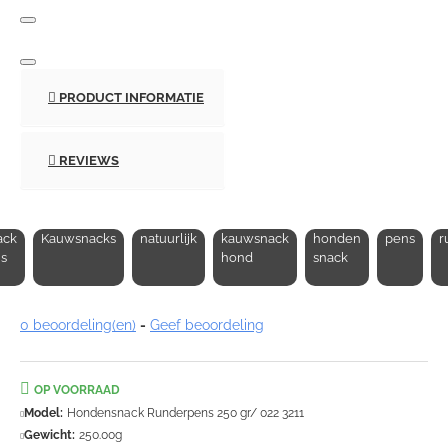
PRODUCT INFORMATIE
REVIEWS
ack
Kauwsnacks
natuurlijk
kauwsnack
honden
pens
r
s
hond
snack
0 beoordeling(en)
-
Geef beoordeling
OP VOORRAAD
Model:
Hondensnack Runderpens 250 gr/ 022 3211
Gewicht:
250.00g