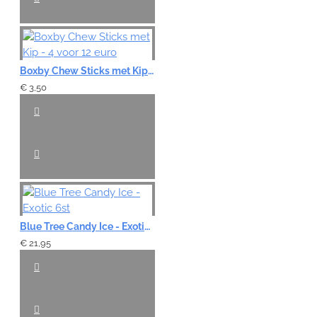
Boxby Chew Sticks met Kip - 4 voor 12 euro
€ 3,50
Blue Tree Candy Ice - Exotic 6st
€ 21,95