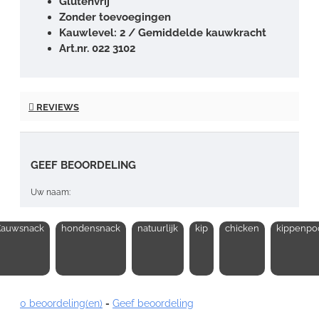
Glutenvrij
Zonder toevoegingen
Kauwlevel: 2 / Gemiddelde kauwkracht
Art.nr. 022 3102
REVIEWS
GEEF BEOORDELING
Uw naam:
Kauwsnack
hondensnack
natuurlijk
kip
chicken
kippenpo
Opmerking:
0 beoordeling(en)
-
Geef beoordeling