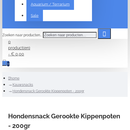
Aquarium / Terrarium
Sale
Zoeken naar producten...
0
product(en)
- € 0,00
0
home
Kauwsnacks
Hondensnack Gerookte Kippenpoten - 200gr
Hondensnack Gerookte Kippenpoten
- 200gr