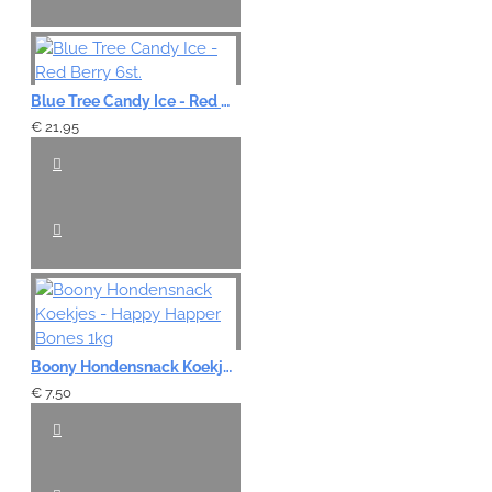
Blue Tree Candy Ice - Red Berry 6st.
€ 21,95
Boony Hondensnack Koekjes - Happy Happer Bones 1kg
€ 7,50