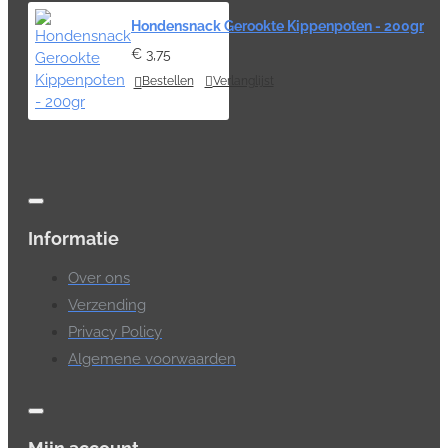
Hondensnack Gerookte Kippenpoten - 200gr
€ 3,75
Bestellen
Verlanglijst
Informatie
Over ons
Verzending
Privacy Policy
Algemene voorwaarden