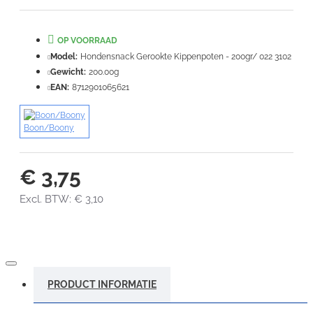
Note:
HTML-code wordt niet vertaald!
Waardering:
OP VOORRAAD
Slecht
Goed
Model:
Hondensnack Gerookte Kippenpoten - 200gr/ 022 3102
Gewicht:
200.00g
VERDER
EAN:
8712901065621
Boon/Boony
€ 3,75
Excl. BTW: € 3,10
PRODUCT INFORMATIE