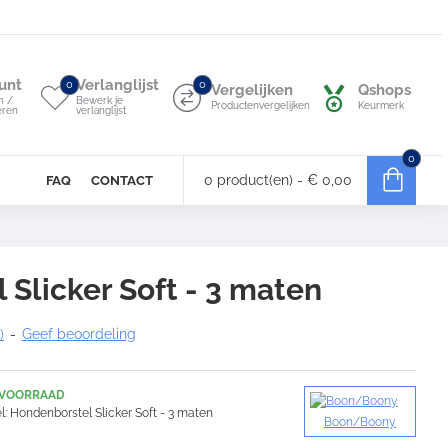
unt
Verlanglijst
0
0
Vergelijken
Qshops
n /
Bewerk je
Productenvergelijken
Keurmerk
eren
verlanglijst
0
0 product(en) - € 0,00
FAQ
CONTACT
Slicker Soft - 3 maten
)
-
Geef beoordeling
 VOORRAAD
l:
Hondenborstel Slicker Soft - 3 maten
Boon/Boony