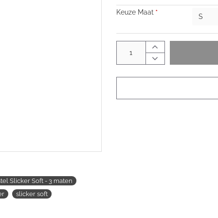
Keuze Maat
l Slicker Soft - 3 maten
er
slicker soft