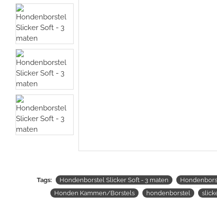
Tags:
Hondenborstel Slicker Soft - 3 maten
Hondenborste
Honden Kammen/Borstels
hondenborstel
slick