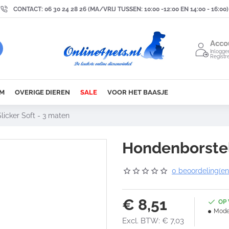
CONTACT: 06 30 24 28 26 (MA/VRIJ TUSSEN: 10:00 -12:00 EN 14:00 - 16:00)
Acco
Inlogge
Registr
M
OVERIGE DIEREN
SALE
VOOR HET BAASJE
licker Soft - 3 maten
Hondenborstel 
0 beoordeling(en
€ 8,51
OP
Mode
Excl. BTW: € 7,03