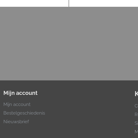
Mijn account
Mijn account
C
Bestelgeschiedenis
R
Nieuwsbrief
S
M