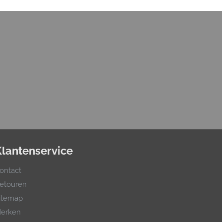
Klantenservice
ontact
etouren
itemap
erken