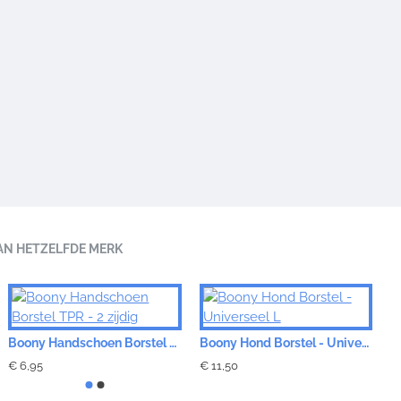
AN HETZELFDE MERK
Boony Handschoen Borstel TPR - 2 zijdig
Boony Hond Borstel - Universeel L
€ 6,95
€ 11,50
€