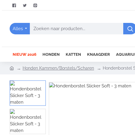
Alles
Zoeken
naar
producten...
NIEUW 2026
HONDEN
KATTEN
KNAAGDIER
AQUARIU
h
Honden Kammen/Borstels/Scharen
Hondenborstel S
o
m
e