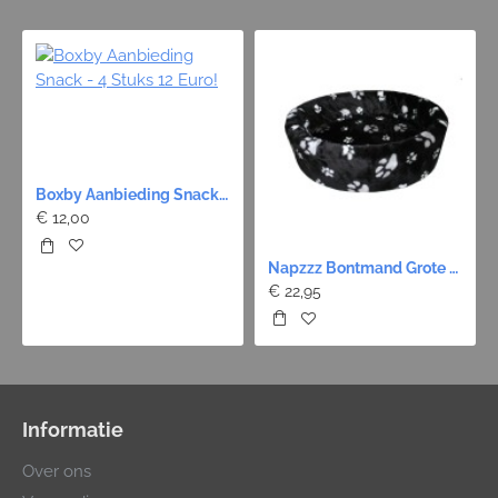
Boxby Aanbieding Snack - 4 Stuks 12 Euro!
€ 12,00
Napzzz Bontmand Grote Poot - Zwart 9 maten
€ 22,95
Informatie
Over ons