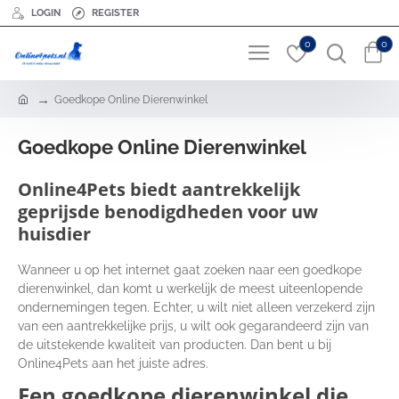
LOGIN
REGISTER
0
0
h
Goedkope Online Dierenwinkel
o
m
Goedkope Online Dierenwinkel
e
Online4Pets biedt aantrekkelijk
geprijsde benodigdheden voor uw
huisdier
Wanneer u op het internet gaat zoeken naar een goedkope
dierenwinkel, dan komt u werkelijk de meest uiteenlopende
ondernemingen tegen. Echter, u wilt niet alleen verzekerd zijn
van een aantrekkelijke prijs, u wilt ook gegarandeerd zijn van
de uitstekende kwaliteit van producten. Dan bent u bij
Online4Pets aan het juiste adres.
Een goedkope dierenwinkel die