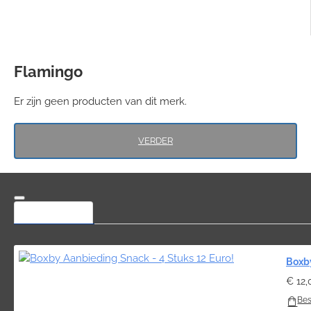
Flamingo
Er zijn geen producten van dit merk.
VERDER
MEEST BEKEKEN
Boxby
€ 12,
Bes