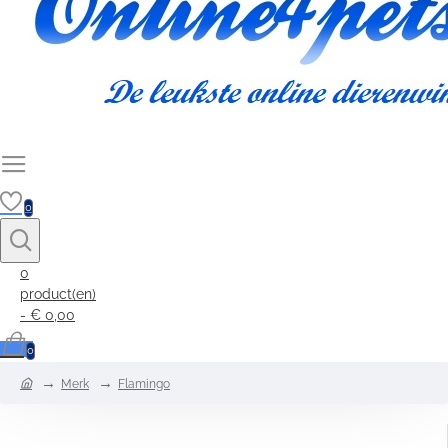
0
0
product(en)
- € 0,00
0
home
Merk
Flamingo