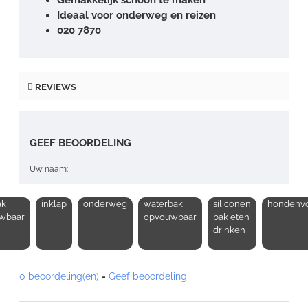
Ideaal voor onderweg en reizen
020 7870
REVIEWS
GEEF BEOORDELING
Uw naam:
ak
inklap
onderweg
waterbak
siliconen
hondenv
Opmerking:
wbaar
opvouwbaar
bak eten
drinken
0 beoordeling(en)
-
Geef beoordeling
Note:
HTML-code wordt niet vertaald!