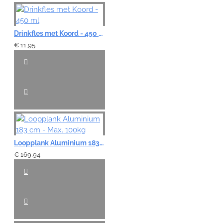
Drinkfles met Koord - 450 ml
€ 11,95
Loopplank Aluminium 183 cm - Max. 100kg
€ 169,94