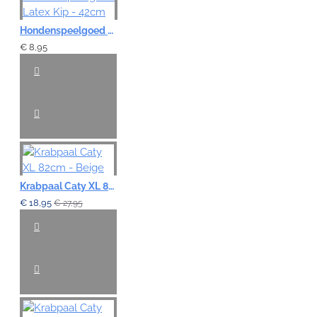
Hondenspeelgoed Latex Kip - 42cm
€ 8,95
Krabpaal Caty XL 82cm - Beige
€ 18,95
€ 27,95