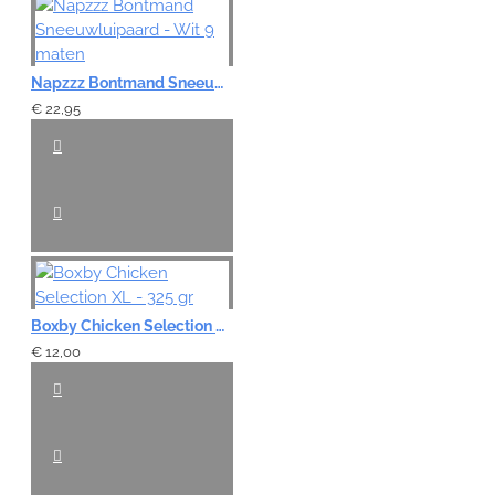
Note:
HTML-code wordt niet vertaald!
Napzzz Bontmand Sneeuwluipaard - Wit 9 maten
Waardering:
Slecht
Goed
€ 22,95
VERDER
Boxby Chicken Selection XL - 325 gr
€ 12,00