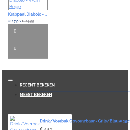
Krabpaal Diabolo - 57cm Beige
€ 17,96
€ 24,95
RECENT BEKEKEN
MEEST BEKEKEN
Drink/Voerbak Opvouwbaar - Grijs/Blauw 15
€ 4,50