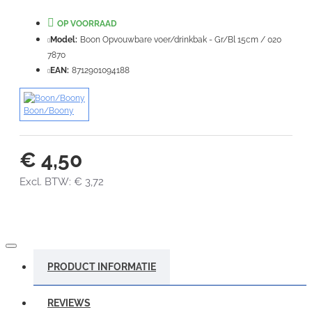
Waardering:
OP VOORRAAD
Slecht
Goed
Model:
Boon Opvouwbare voer/drinkbak - Gr/Bl 15cm / 020
7870
VERDER
EAN:
8712901094188
Boon/Boony
€ 4,50
Excl. BTW: € 3,72
PRODUCT INFORMATIE
REVIEWS