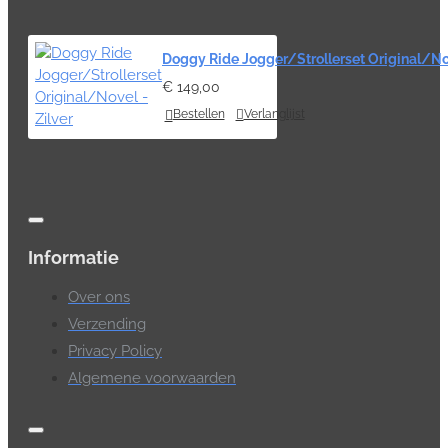
Doggy Ride Jogger/Strollerset Original/Nov
€ 149,00
Bestellen
Verlanglijst
Informatie
Over ons
Verzending
Privacy Policy
Algemene voorwaarden