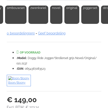
y
ombouwset
zwenkwiel
novel
original
joggerset
str
Opmerking:
0 beoordeling(en)
-
Geef beoordeling
Note:
HTML-code wordt niet vertaald!
Waardering:
OP VOORRAAD
Slecht
Goed
Model:
Doggy Ride Jogger/Strollerset grijs Novel/Original/
021 2137
VERDER
EAN:
0654367283523
Boon/Boony
€ 149,00
Excl. BTW: € 123,14