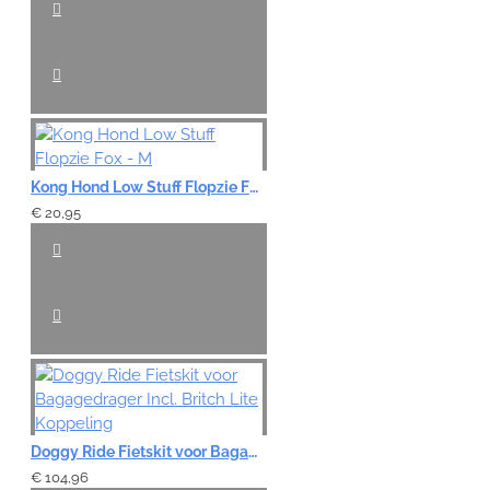
VERDER
Kong Hond Low Stuff Flopzie Fox - M
€ 20,95
Doggy Ride Fietskit voor Bagagedrager Incl. Britch Lite Koppeling
€ 104,96