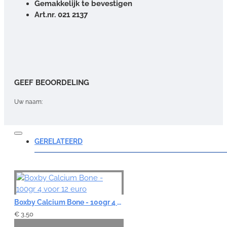
Gemakkelijk te bevestigen
Art.nr. 021 2137
GEEF BEOORDELING
Uw naam:
Opmerking:
GERELATEERD
Note:
HTML-code wordt niet vertaald!
Boxby Calcium Bone - 100gr 4 voor 12 euro
Waardering:
€ 3,50
Slecht
Goed