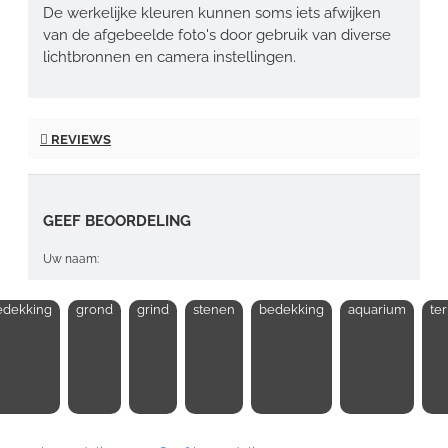
De werkelijke kleuren kunnen soms iets afwijken
van de afgebeelde foto's door gebruik van diverse
lichtbronnen en camera instellingen.
REVIEWS
GEEF BEOORDELING
Uw naam:
dekking
grond
grind
stenen
bedekking
aquarium
te
Opmerking: