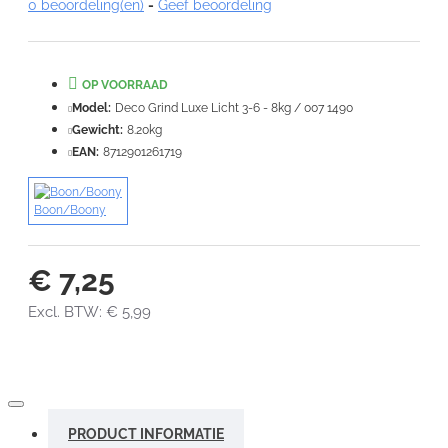
Note:
HTML-code wordt niet vertaald!
0 beoordeling(en)
-
Geef beoordeling
Waardering:
Slecht
Goed
OP VOORRAAD
VERDER
Model:
Deco Grind Luxe Licht 3-6 - 8kg / 007 1490
Gewicht:
8.20kg
EAN:
8712901261719
Boon/Boony
€ 7,25
Excl. BTW: € 5,99
PRODUCT INFORMATIE