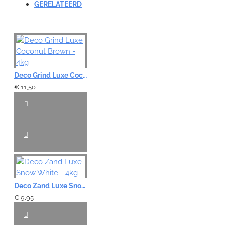
GERELATEERD
Note:
HTML-code wordt niet vertaald!
Deco Grind Luxe Coconut Brown - 4kg
Waardering:
Slecht
Goed
€ 11,50
VERDER
Deco Zand Luxe Snow White - 4kg
€ 9,95