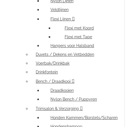
Nylon Lijnen
Veldlijnen
Flexi Lijnen
Flexi met Koord
Flexi met Tape
Hangers voor Halsband
Duvets / Dekens en Vetbedden
Voerbak/Drinkbak
Drinkfontein
Bench / Draadkooi
Draadkooien
Nylon Bench / Puppyren
Trimsalon & Verzorging
Honden Kammen/Borstels/Scharen
Hondenshampoo