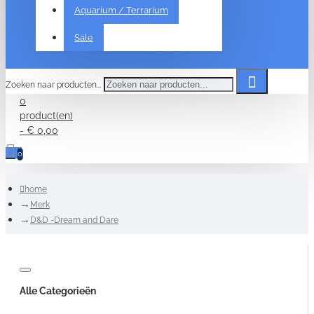
Aquarium / Terrarium
Sale
Zoeken naar producten...
0
product(en)
- € 0,00
0
home
Merk
D&D -Dream and Dare
Alle Categorieën