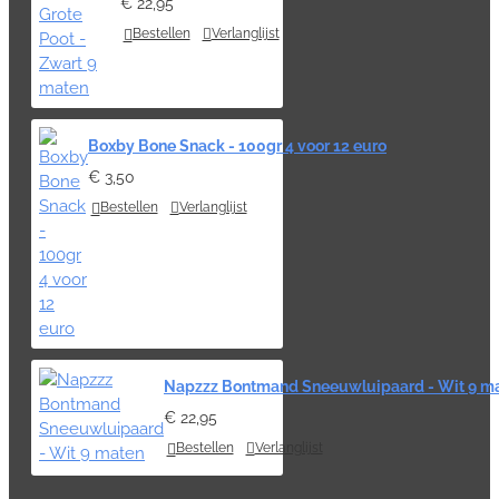
€ 22,95
Bestellen
Verlanglijst
Boxby Bone Snack - 100gr 4 voor 12 euro
€ 3,50
Bestellen
Verlanglijst
Napzzz Bontmand Sneeuwluipaard - Wit 9 m
€ 22,95
Bestellen
Verlanglijst