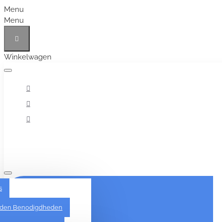
Menu
Menu
Winkelwagen
Alles
s
den Benodigdheden