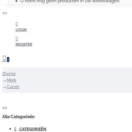
U heeft nog geen producten in uw winkelwagen.
LOGIN
REGISTER
0
home
Merk
Curver
Alle Categorieën
CATEGORIEËN