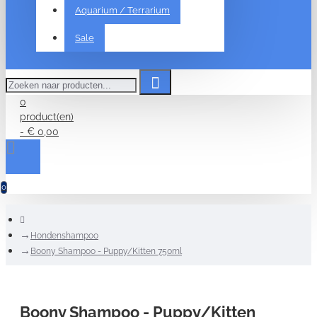
Aquarium / Terrarium
Sale
Zoeken
naar
producten...
0
product(en)
- € 0,00
0
home
Hondenshampoo
Boony Shampoo - Puppy/Kitten 750ml
Boony Shampoo - Puppy/Kitten