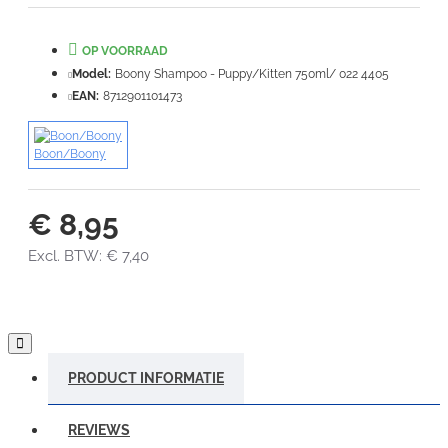
Waardering:
Slecht
Goed
OP VOORRAAD
Model:
Boony Shampoo - Puppy/Kitten 750ml/ 022 4405
VERDER
EAN:
8712901101473
Boon/Boony
€ 8,95
Excl. BTW: € 7,40
PRODUCT INFORMATIE
REVIEWS