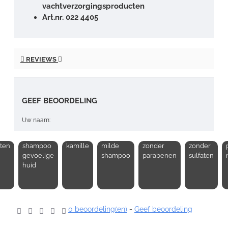
vachtverzorgingsproducten
Art.nr. 022 4405
REVIEWS
GEEF BEOORDELING
Uw naam:
tten
shampoo
kamille
milde
zonder
zonder
Opmerking:
gevoelige
shampoo
parabenen
sulfaten
huid
0 beoordeling(en)
-
Geef beoordeling
Note:
HTML-code wordt niet vertaald!