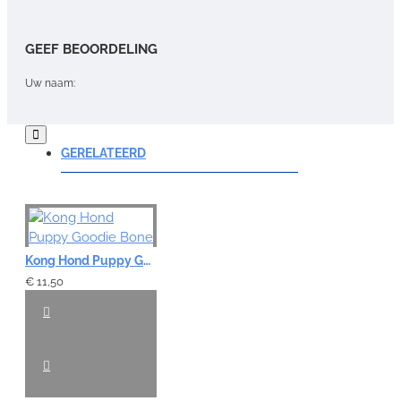
GEEF BEOORDELING
Uw naam:
Opmerking:
GERELATEERD
Note:
HTML-code wordt niet vertaald!
Kong Hond Puppy Goodie Bone
Waardering:
€ 11,50
Slecht
Goed
VERDER