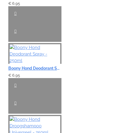
€ 6,95
Boony Hond Deodorant Spray - 250ml
€ 6,95