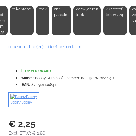
tekentang
teek
anti
verwijderen
kunststof
va
Opmerking:
of
parasiet
teek
tekentang
ve
pen
ka
cm
351
0 beoordeling(en)
-
Geef beoordeling
Note:
HTML-code wordt niet vertaald!
Waardering:
Slecht
Goed
OP VOORRAAD
Model:
Boony Kunststof Tekenpen Kat- 9cm/ 022 4351
VERDER
EAN:
8712901100841
Boon/Boony
€ 2,25
Excl. BTW: € 1,86