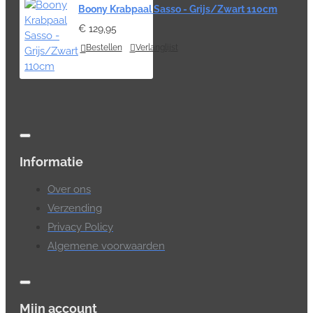
Boony Krabpaal Sasso - Grijs/Zwart 110cm
€ 129,95
Bestellen
Verlanglijst
Informatie
Over ons
Verzending
Privacy Policy
Algemene voorwaarden
Mijn account