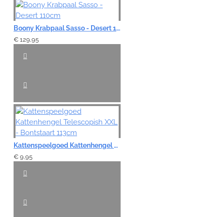
Boony Krabpaal Sasso - Desert 110cm
€ 129,95
Kattenspeelgoed Kattenhengel Telescopish XXL - Bontstaart 113cm
€ 9,95