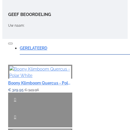
GEEF BEOORDELING
Uw naam:
Opmerking:
GERELATEERD
Note:
HTML-code wordt niet vertaald!
Boony Klimboom Quercus - Polar White
Waardering:
€ 329,95
€ 349,96
Slecht
Goed
VERDER