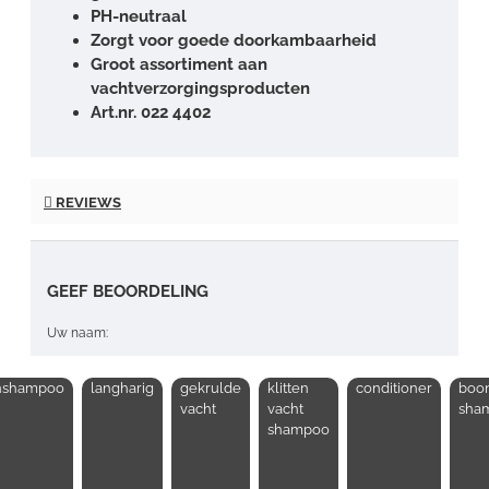
PH-neutraal
Zorgt voor goede doorkambaarheid
Groot assortiment aan
vachtverzorgingsproducten
Art.nr. 022 4402
REVIEWS
GEEF BEOORDELING
Uw naam:
nshampoo
langharig
gekrulde
klitten
conditioner
boo
Opmerking:
vacht
vacht
sha
shampoo