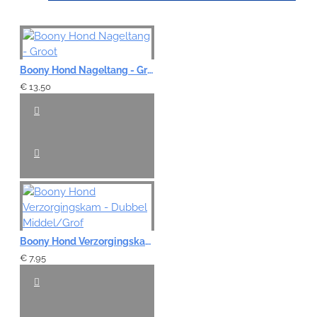
Note:
HTML-code wordt niet vertaald!
Boony Hond Nageltang - Groot
Waardering:
€ 13,50
Slecht
Goed
VERDER
Boony Hond Verzorgingskam - Dubbel Middel/Grof
€ 7,95