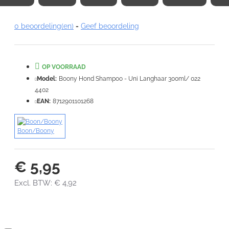
Note:
HTML-code wordt niet vertaald!
0 beoordeling(en)
-
Geef beoordeling
Waardering:
Slecht
Goed
OP VOORRAAD
VERDER
Model:
Boony Hond Shampoo - Uni Langhaar 300ml/ 022
4402
EAN:
8712901101268
Boon/Boony
€ 5,95
Excl. BTW: € 4,92