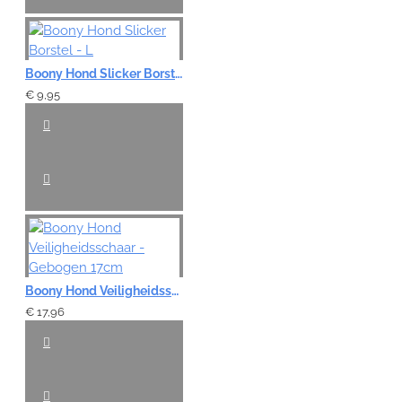
Boony Hond Slicker Borstel - L
€ 9,95
Boony Hond Veiligheidsschaar - Gebogen 17cm
€ 17,96