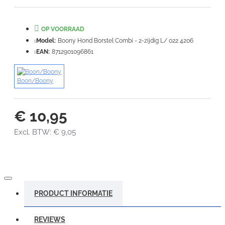
Waardering:
Slecht
Goed
OP VOORRAAD
VERDER
Model:
Boony Hond Borstel Combi - 2-zijdig L/ 022 4206
EAN:
8712901096861
Boon/Boony
€ 10,95
Excl. BTW: € 9,05
PRODUCT INFORMATIE
REVIEWS