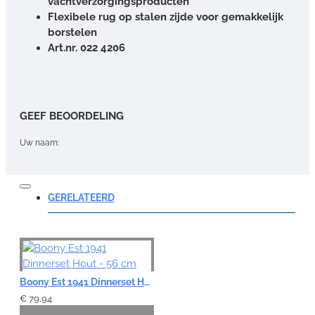
vachtverzorgingsproducten
Flexibele rug op stalen zijde voor gemakkelijk
borstelen
Art.nr. 022 4206
GEEF BEOORDELING
Uw naam:
Opmerking:
GERELATEERD
Note:
HTML-code wordt niet vertaald!
Boony Est 1941 Dinnerset Hout - 56 cm
Waardering:
€ 79,94
Slecht
Goed