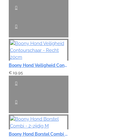
Boony Hond Veiligheid Contourschaar - Recht 20cm
€ 19,95
Boony Hond Borstel Combi - 2-zijdig M