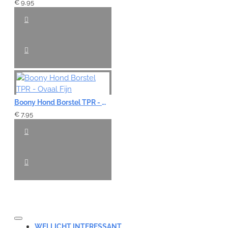
€ 9,95
Boony Hond Borstel TPR - Ovaal Fijn
€ 7,95
WELLICHT INTERESSANT