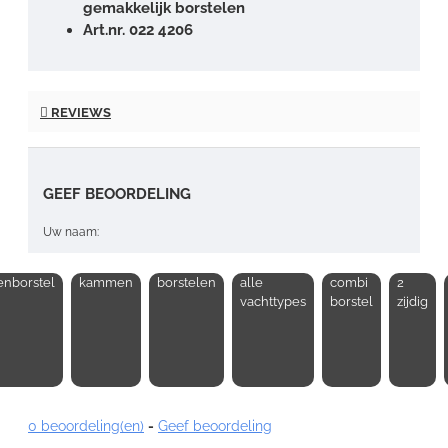
gemakkelijk borstelen
Art.nr. 022 4206
REVIEWS
GEEF BEOORDELING
Uw naam:
nborstel
kammen
borstelen
alle
combi
2
Opmerking:
vachttypes
borstel
zijdig
Note:
HTML-code wordt niet vertaald!
0 beoordeling(en)
-
Geef beoordeling