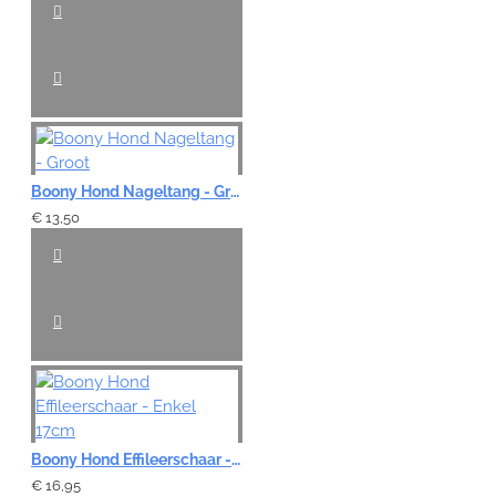
VERDER
Boony Hond Nageltang - Groot
€ 13,50
Boony Hond Effileerschaar - Enkel 17cm
€ 16,95