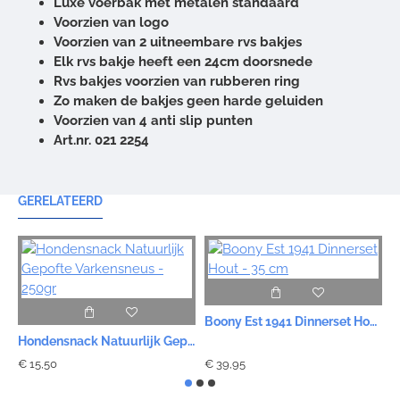
Luxe voerbak met metalen standaard
Voorzien van logo
Voorzien van 2 uitneembare rvs bakjes
Elk rvs bakje heeft een 24cm doorsnede
Rvs bakjes voorzien van rubberen ring
Zo maken de bakjes geen harde geluiden
Voorzien van 4 anti slip punten
Art.nr. 021 2254
GERELATEERD
Boony Est 1941 Dinnerset Hout - 35 cm
Hondensnack Natuurlijk Gepofte Varkensneus - 250gr
€ 15,50
€ 39,95
€