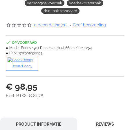
verhoogde voerbak
voerbak waterbak
drinkbak standaard
0 beoordeling(en)
-
Geef beoordeling
OP VOORRAAD
Model:
Boony 1941 Dinnerset Hout 66cm / 021 2254
EAN:
8712901096694
Boon/Boony
€ 98,95
Excl. BTW: € 81,78
PRODUCT INFORMATIE
REVIEWS