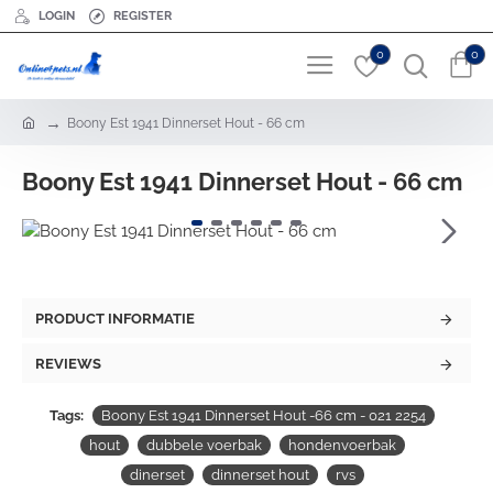
LOGIN
REGISTER
0
0
h
Boony Est 1941 Dinnerset Hout - 66 cm
o
m
Boony Est 1941 Dinnerset Hout - 66 cm
e
PRODUCT INFORMATIE
REVIEWS
Tags:
Boony Est 1941 Dinnerset Hout -66 cm - 021 2254
hout
dubbele voerbak
hondenvoerbak
dinerset
dinnerset hout
rvs