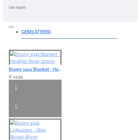
Uw naam:
Opmerking:
GERELATEERD
Note:
HTML-code wordt niet vertaald!
Boony 1941 Blanket - Heather Rose 120cm
Waardering:
€ 24,95
Slecht
Goed
VERDER