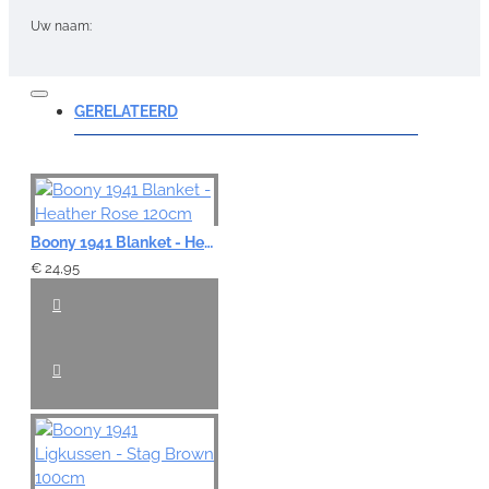
Uw naam:
Opmerking:
GERELATEERD
Note:
HTML-code wordt niet vertaald!
Boony 1941 Blanket - Heather Rose 120cm
Waardering:
€ 24,95
Slecht
Goed
VERDER