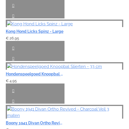
Kong Hond Licks Spinz - Large
€ 26,95
Hondenspeelgoed Knoopbal Slierten - 33 cm
€ 4,95
Boony 1941 Divan Ortho Revived - Charcoal Veil 3 maten