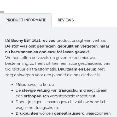
PRODUCT INFORMATIE
REVIEWS
Dit
Boony EST 1941 revived
product draagt een verhaal.
De stof was ooit gedragen, gebruikt en vergeten, maar
nu herwonnen en opnieuw tot leven gewekt.
We herstellen de vezels en geven ze een nieuwe
bestemming, zo heeft dit item een stille geschiedenis: van
tijd, textuur en transformatie.
Duurzaam en Eerlijk
. Met
zorg ontworpen voor een planeet die ons dierbaar is.
Milieubewuste keuze
De
stevige vulling
van
traagschuim
draagt bij aan
een
orthopedisch
verantwoorde (nacht)rust.
Door zijn eigen lichaamsgewicht zakt uw hond licht
weg in het traagschuim.
Drukpunten
worden
geneutraliseerd
waardoor een