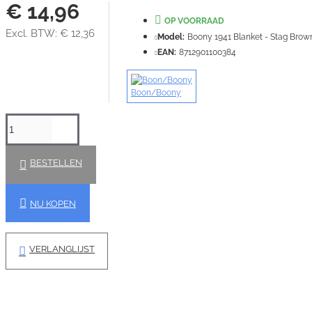
€ 14,96
OP VOORRAAD
Excl. BTW: € 12,36
Model:
Boony 1941 Blanket - Stag Bro
EAN:
8712901100384
Boon/Boony
BESTELLEN
NU KOPEN
VERLANGLIJST