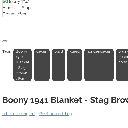
Tags:
Boony
deken
plaid
kleed
hondendeken
bruin
1941
deke
Blanket
hond
- Stag
Brown
76cm
Boony 1941 Blanket - Stag Br
0 beoordeling(en)
-
Geef beoordeling