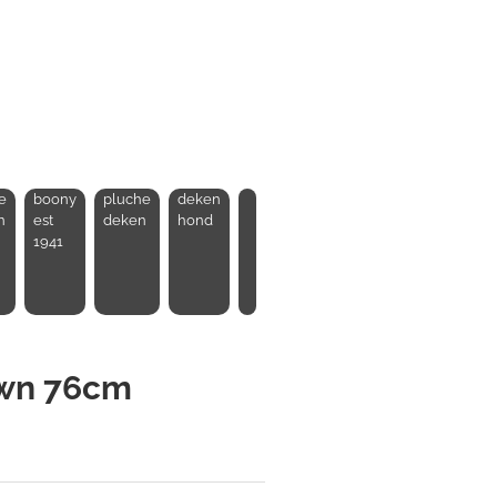
e
boony
pluche
deken
n
est
deken
hond
1941
own 76cm