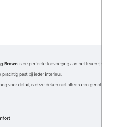
ag Brown
is de perfecte toevoeging aan het leven (én het favoriet
rachtig past bij ieder interieur.
g voor detail, is deze deken niet alleen een genot voor je huisdi
mfort