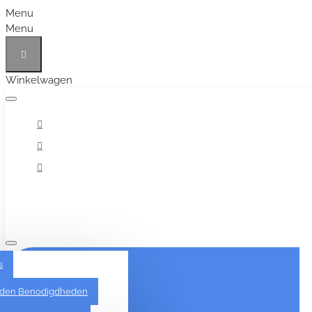
Menu
Menu
Winkelwagen
Alles
s
den Benodigdheden